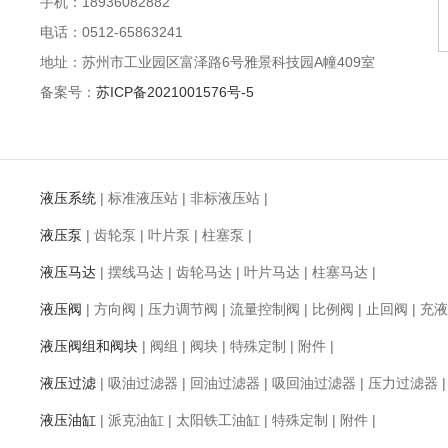
手机：18936082882
电话：0512-65863241
地址：苏州市工业园区富泽路6号雅景科技园A幢409室
备案号：
苏ICP备2021001576号-5
液压系统
|
标准液压站
|
非标液压站
|
液压泵
|
齿轮泵
|
叶片泵
|
柱塞泵
|
液压马达
|
摆线马达
|
齿轮马达
|
叶片马达
|
柱塞马达
|
液压阀
|
方向阀
|
压力调节阀
|
流量控制阀
|
比例阀
|
止回阀
|
充液
液压阀组和阀块
|
阀组
|
阀块
|
特殊定制
|
附件
|
液压过滤
|
吸油过滤器
|
回油过滤器
|
吸回油过滤器
|
压力过滤器
液压油缸
|
派克油缸
|
太阳铁工油缸
|
特殊定制
|
附件
|