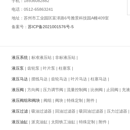
手机：18936082882
电话：0512-65863241
地址：苏州市工业园区富泽路6号雅景科技园A幢409室
备案号：
苏ICP备2021001576号-5
液压系统
|
标准液压站
|
非标液压站
|
液压泵
|
齿轮泵
|
叶片泵
|
柱塞泵
|
液压马达
|
摆线马达
|
齿轮马达
|
叶片马达
|
柱塞马达
|
液压阀
|
方向阀
|
压力调节阀
|
流量控制阀
|
比例阀
|
止回阀
|
充液
液压阀组和阀块
|
阀组
|
阀块
|
特殊定制
|
附件
|
液压过滤
|
吸油过滤器
|
回油过滤器
|
吸回油过滤器
|
压力过滤器
液压油缸
|
派克油缸
|
太阳铁工油缸
|
特殊定制
|
附件
|