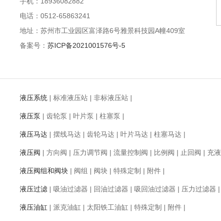
手机：18936082882
电话：0512-65863241
地址：苏州市工业园区富泽路6号雅景科技园A幢409室
备案号：
苏ICP备2021001576号-5
液压系统
|
标准液压站
|
非标液压站
|
液压泵
|
齿轮泵
|
叶片泵
|
柱塞泵
|
液压马达
|
摆线马达
|
齿轮马达
|
叶片马达
|
柱塞马达
|
液压阀
|
方向阀
|
压力调节阀
|
流量控制阀
|
比例阀
|
止回阀
|
充液
液压阀组和阀块
|
阀组
|
阀块
|
特殊定制
|
附件
|
液压过滤
|
吸油过滤器
|
回油过滤器
|
吸回油过滤器
|
压力过滤器
液压油缸
|
派克油缸
|
太阳铁工油缸
|
特殊定制
|
附件
|