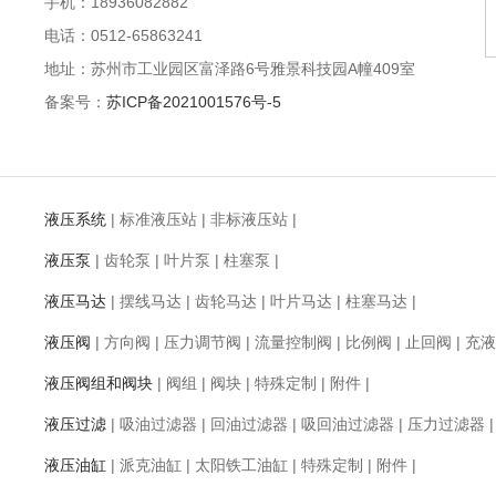
手机：18936082882
电话：0512-65863241
地址：苏州市工业园区富泽路6号雅景科技园A幢409室
备案号：
苏ICP备2021001576号-5
液压系统
|
标准液压站
|
非标液压站
|
液压泵
|
齿轮泵
|
叶片泵
|
柱塞泵
|
液压马达
|
摆线马达
|
齿轮马达
|
叶片马达
|
柱塞马达
|
液压阀
|
方向阀
|
压力调节阀
|
流量控制阀
|
比例阀
|
止回阀
|
充液
液压阀组和阀块
|
阀组
|
阀块
|
特殊定制
|
附件
|
液压过滤
|
吸油过滤器
|
回油过滤器
|
吸回油过滤器
|
压力过滤器
液压油缸
|
派克油缸
|
太阳铁工油缸
|
特殊定制
|
附件
|